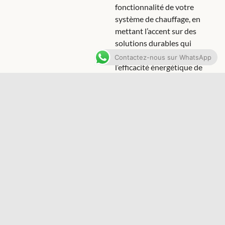
fonctionnalité de votre
système de chauffage, en
mettant l’accent sur des
solutions durables qui
augmentent la sécurité et
Contactez-nous sur WhatsApp
l’efficacité énergétique de
votre installation.
Radiateurs
Notre gamme de services
pour les radiateurs, qu’ils
soient électriques ou à eau,
est conçue pour assurer un
confort optimal dans votre
habitation, en offrant
entretien, réparation,
remplacement, et
désembouage. Nos