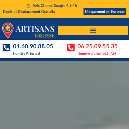
Avis Clients Google 4.9 / 5
Devis et Déplacement Gratuits
Uniquement en Essonne
01.60.90.88.05
06.25.09.55.35
Numéro Principal
Numéro d'urgence 24/24