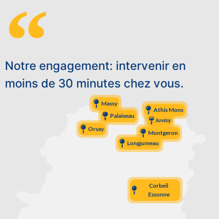
Notre engagement: intervenir en
moins de 30 minutes chez vous.
Massy
Athis Mons
Palaiseau
Juvisy
Orsay
Montgeron
Longjumeau
Corbeil
Essonne