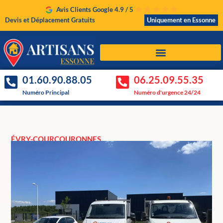
Avis Clients Google 4.9 / 5
Devis et Déplacement Gratuits
Uniquement en Essonne
01.60.90.88.05
06.25.09.55.35
Numéro Principal
Numéro d'urgence 24/24
ÉVRY-COURCOURONNES
Intervention rapide à Évry-
Courcouronnes
Nos artisans sont déjà près de chez vous et
interviennent régulièrement à Évry-Courcouronnes.
Voir nos tarifs