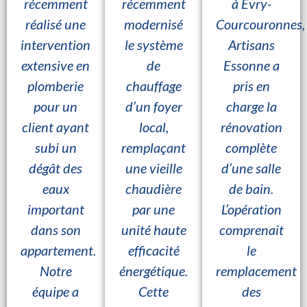
récemment
récemment
à Évry-
réalisé une
modernisé
Courcouronnes,
intervention
le système
Artisans
extensive en
de
Essonne a
plomberie
chauffage
pris en
pour un
d’un foyer
charge la
client ayant
local,
rénovation
subi un
remplaçant
complète
dégât des
une vieille
d’une salle
eaux
chaudière
de bain.
important
par une
L’opération
dans son
unité haute
comprenait
appartement.
efficacité
le
Notre
énergétique.
remplacement
équipe a
Cette
des