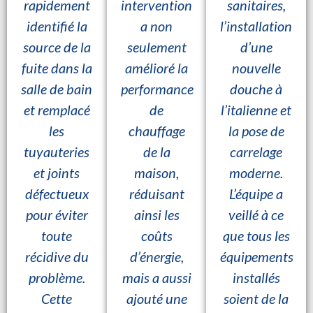
rapidement
intervention
sanitaires,
identifié la
a non
l’installation
source de la
seulement
d’une
fuite dans la
amélioré la
nouvelle
salle de bain
performance
douche à
et remplacé
de
l’italienne et
les
chauffage
la pose de
tuyauteries
de la
carrelage
et joints
maison,
moderne.
défectueux
réduisant
L’équipe a
pour éviter
ainsi les
veillé à ce
toute
coûts
que tous les
récidive du
d’énergie,
équipements
problème.
mais a aussi
installés
Cette
ajouté une
soient de la