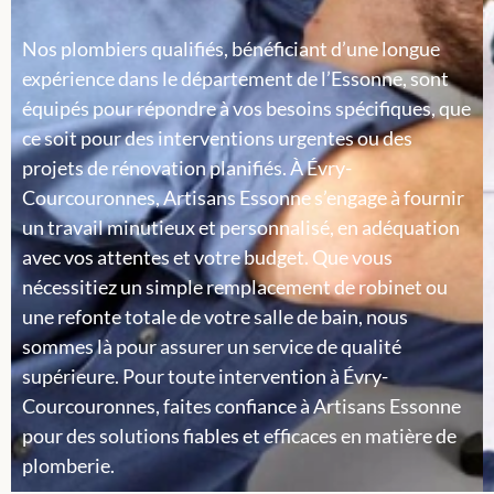
Nos plombiers qualifiés, bénéficiant d’une longue
expérience dans le département de l’Essonne, sont
équipés pour répondre à vos besoins spécifiques, que
ce soit pour des interventions urgentes ou des
projets de rénovation planifiés. À Évry-
Courcouronnes, Artisans Essonne s’engage à fournir
un travail minutieux et personnalisé, en adéquation
avec vos attentes et votre budget. Que vous
nécessitiez un simple remplacement de robinet ou
une refonte totale de votre salle de bain, nous
sommes là pour assurer un service de qualité
supérieure. Pour toute intervention à Évry-
Courcouronnes, faites confiance à Artisans Essonne
pour des solutions fiables et efficaces en matière de
plomberie.