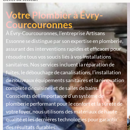
Votre Plombier à Évry-
Courcouronnes
À Évry-Courcouronnes, l’entreprise Artisans
Essonne se distingue par son expertise en plomberie,
assurant des interventions rapides et efficaces pour
résoudre tous vos soucis liés à vos installations
sanitaires. Nos services incluent la réparation de
fuites, le débouchage de canalisations, l’installation
de nouveaux équipements sanitaires et la rénovation
complète de cuisines et de salles de bains.
Conscients de l’importance d’un système de
plomberie performant pour le confort et la sûreté de
votre foyer, nous utilisons des matériaux de haute
qualité et les dernières technologies pour garantir
des résultats durables.