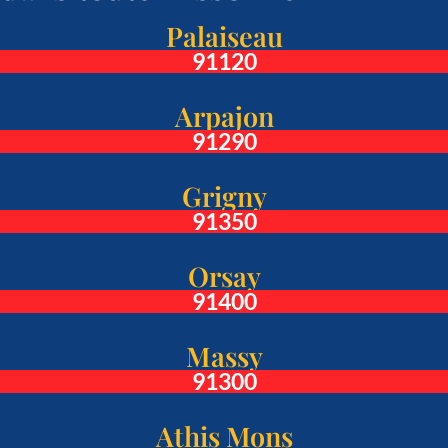
Palaiseau
91120
Arpajon
91290
Grigny
91350
Orsay
91400
Massy
91300
Athis Mons