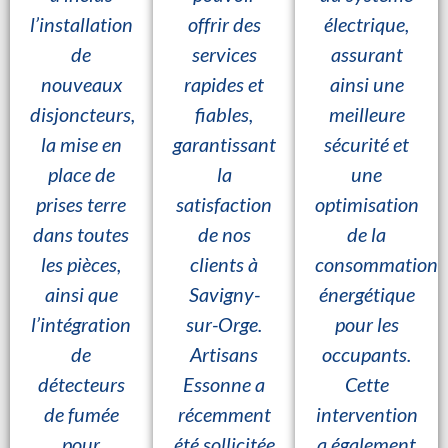
l’installation
offrir des
électrique,
de
services
assurant
nouveaux
rapides et
ainsi une
disjoncteurs,
fiables,
meilleure
la mise en
garantissant
sécurité et
place de
la
une
prises terre
satisfaction
optimisation
dans toutes
de nos
de la
les pièces,
clients à
consommation
ainsi que
Savigny-
énergétique
l’intégration
sur-Orge.
pour les
de
Artisans
occupants.
détecteurs
Essonne a
Cette
de fumée
récemment
intervention
pour
été sollicitée
a également