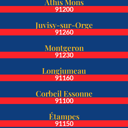
Athis Mons
91200
Juvisy-sur-Orge
91260
Montgeron
91230
Longjumeau
91160
Corbeil Essonne
91100
Étampes
91150