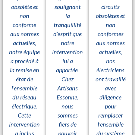
obsolète et
soulignant
circuits
non
la
obsolètes et
conforme
tranquillité
non
aux normes
d’esprit que
conformes
actuelles,
notre
aux normes
notre équipe
intervention
actuelles,
a procédé à
lui a
nos
la remise en
apportée.
électriciens
état de
Chez
ont travaillé
l’ensemble
Artisans
avec
du réseau
Essonne,
diligence
électrique.
nous
pour
Cette
sommes
remplacer
intervention
fiers de
l’ensemble
a inclus
pouvoir
du système