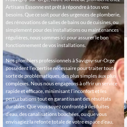
Artisans Essonne est prêt à répondre à tous vos
besoins. Que ce soit pour des urgences de plomberie,
des rénovations de salles de bains ou de cuisines, ou
simplement pour des installations ou maintenances
régulières, nous sommes ici pour assurer le bon
fonctionnement de vos installations.
Nos plombiers professionnels à Savigny-sur-Orge
possèdent l’expertise nécessaire pour traiter toute
sorte de problématiques, des plus simples aux plus
complexes. Nous nous engageons à offrir un service
rapide et efficace, minimisant l’inconfort et les
perturbations tout en garantissant des résultats
durables. Que vous soyez confronté à des fuites
d’eau, des canalisations bouchées, ou que vous
envisagiez la refonte totale de votre espace d’eau,