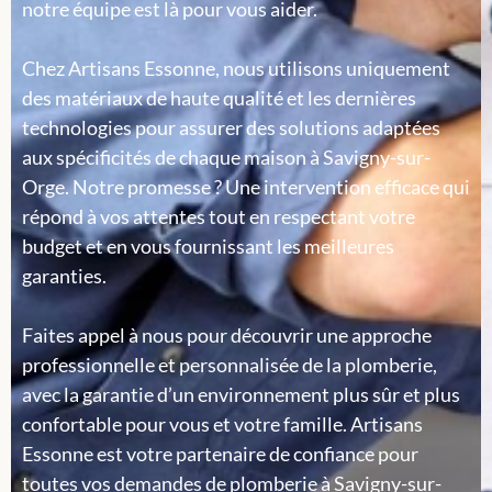
notre équipe est là pour vous aider.
Chez Artisans Essonne, nous utilisons uniquement
des matériaux de haute qualité et les dernières
technologies pour assurer des solutions adaptées
aux spécificités de chaque maison à Savigny-sur-
Orge. Notre promesse ? Une intervention efficace qui
répond à vos attentes tout en respectant votre
budget et en vous fournissant les meilleures
garanties.
Faites appel à nous pour découvrir une approche
professionnelle et personnalisée de la plomberie,
avec la garantie d’un environnement plus sûr et plus
confortable pour vous et votre famille. Artisans
Essonne est votre partenaire de confiance pour
toutes vos demandes de plomberie à Savigny-sur-