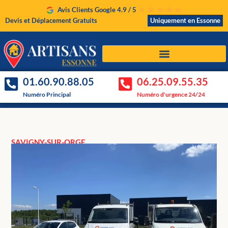
Avis Clients Google 4.9 / 5
Devis et Déplacement Gratuits
Uniquement en Essonne
01.60.90.88.05
06.25.09.55.35
Numéro Principal
Numéro d'urgence 24/24
SAVIGNY-SUR-ORGE
Artisans Disponibles à
Savigny-sur-Orge
Nos artisans sont déjà près de chez vous et
interviennent régulièrement à Savigny-sur-Orge.
Voir nos tarifs