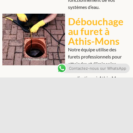
systèmes d’eau.
Débouchage
au furet à
Athis-Mons
Notre équipe utilise des
furets professionnels pour
atteindre et éliminer les
Contactez-nous sur WhatsApp
bouchons dans vos
canalisations à Athis-Mons.
Cette méthode, efficace pour
les obstructions moyennes,
permet d’assurer le
rétablissement rapide du bon
fonctionnement de vos
systèmes d’eau.