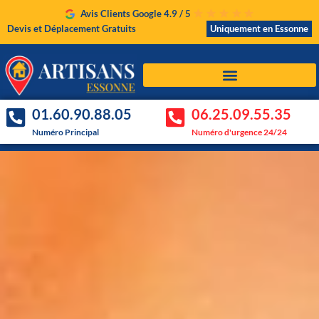
Avis Clients Google 4.9 / 5
Devis et Déplacement Gratuits
Uniquement en Essonne
01.60.90.88.05
06.25.09.55.35
Numéro Principal
Numéro d'urgence 24/24