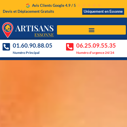
Avis Clients Google 4.9 / 5
Devis et Déplacement Gratuits
Uniquement en Essonne
01.60.90.88.05
06.25.09.55.35
Numéro Principal
Numéro d'urgence 24/24