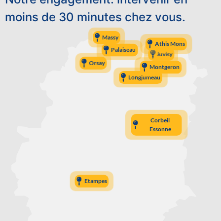
moins de 30 minutes chez vous.
Massy
Athis Mons
Palaiseau
Juvisy
Orsay
Montgeron
Longjumeau
Corbeil
Essonne
Etampes