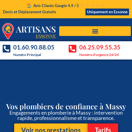
Avis Clients Google 4.9 / 5
Devis et Déplacement Gratuits
Uniquement en Essonne
01.60.90.88.05
06.25.09.55.35
Numéro Principal
Numéro d'urgence 24/24
Vos plombiers de confiance à Massy
Engagements en plomberie à Massy : intervention
rapide, professionnalisme et transparence.
Voir nos prestations
Tarifs