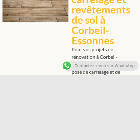
revêtements
de sol à
Corbeil-
Essonnes
Pour vos projets de
rénovation à Corbeil-
Essonnes, nous réalisons la
Contactez-nous sur WhatsApp
pose de carrelage et de
revêtements de sol avec
expertise et méticulosité.
Qu’il s’agisse d’options
classiques ou de designs
contemporains, notre équipe
d' »Artisans Essonne » vous
guide dans le choix des
matériaux et assure une
installation précise pour un