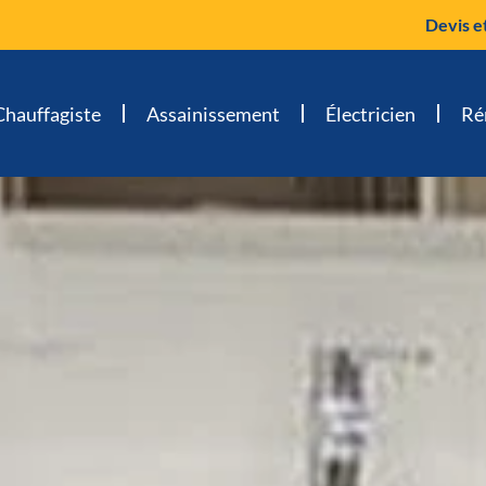
Devis e
Chauffagiste
Assainissement
Électricien
Ré